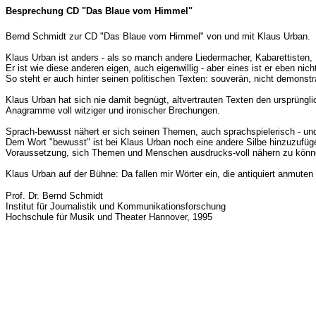
Besprechung CD "Das Blaue vom Himmel"
Bernd Schmidt zur CD "Das Blaue vom Himmel" von und mit Klaus Urban.
Klaus Urban ist anders - als so manch andere Liedermacher, Kabarettisten,
Er ist wie diese anderen eigen, auch eigenwillig - aber eines ist er eben nich
So steht er auch hinter seinen politischen Texten: souverän, nicht demonstra
Klaus Urban hat sich nie damit begnügt, altvertrauten Texten den ursprüngl
Anagramme voll witziger und ironischer Brechungen.
Sprach-bewusst nähert er sich seinen Themen, auch sprachspielerisch - un
Dem Wort "bewusst" ist bei Klaus Urban noch eine andere Silbe hinzuzufügen
Voraussetzung, sich Themen und Menschen ausdrucks-voll nähern zu können
Klaus Urban auf der Bühne: Da fallen mir Wörter ein, die antiquiert anmute
Prof. Dr. Bernd Schmidt
Institut für Journalistik und Kommunikationsforschung
Hochschule für Musik und Theater Hannover, 1995